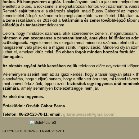
fontos. Fő hangszerem a gitár.
Tanulmányaim során a jazzben mélyedtem 
emellett a blues, a rockzene is meghatározóan fontos volt számomra. Andr
Remotól sajátítottam el a gitározás alapjait, majd Bussy Gábortól az improv
zeneelmélet átfogó- számomra legmeghatározóbb- szemléletét. Oktattam 
a zene iskolában
, és 2017-től a
Gitármánia és zenei továbbképző tábor 
előadója és tanáraként
dolgozom.
Célom, hogy mindazok számára, akik szeretnének zenélni, megmutassam,
nincsen olyan szegmense a zenetanulásnak, amelyhez különleges ado
szükségesek.
Figyelemmel és szorgalommal mindenki számára elérhető a
hangszeren való játék és a magas szintű improvizáció. Mindenki olyan szin
juthat el, amelyet kitűz célul.
Én ebben fogok minden hozzám fordulót
támogatni.
Az oktatás egyéni órák keretében zajlik
telefonon előre egyeztetett időpo
Véleményem szerint nem az az igazi kérdés, hogy a tanár hogyan játszik (h
alapelvárás, hogy tudjon) hanem, hogy a tőle vett óra után, mi többel távozt
mint amivel érkeztünk, éppen ezért
bíztosítok egy ingyenes órát mindenk
számára
, amely semmilyen kötelezettséggel nem jár.
Az első óra ingyenes.
Érdeklődni: Osváth Gábor Barna
Telefon: 06-20-523-70-11; email:
gitarmuveszet@gmail.com
COPYRIGHT © 2026 GITÁRMŰVÉSZET